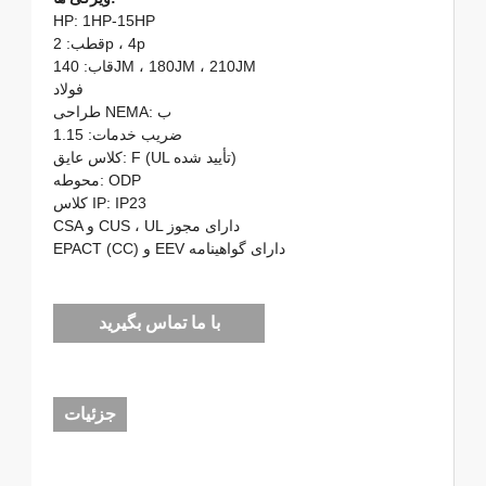
HP: 1HP-15HP
قطب: 2p ، 4p
قاب: 140JM ، 180JM ، 210JM
فولاد
طراحی NEMA: ب
ضریب خدمات: 1.15
کلاس عایق: F (UL تأیید شده)
محوطه: ODP
کلاس IP: IP23
CSA و CUS ، UL دارای مجوز
EPACT (CC) و EEV دارای گواهینامه
با ما تماس بگیرید
جزئیات