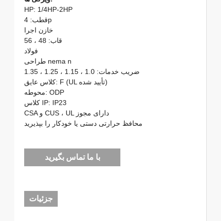
HP: 1/4HP-2HP
قطب: 4p
خازن اجرا
قاب: 48 ، 56
فولاد
طراحی nema n
ضریب خدمات: 1.0 ، 1.15 ، 1.25 ، 1.35
کلاس عایق: F (UL تأیید شده)
محوطه: ODP
کلاس IP: IP23
CSA و CUS ، UL دارای مجوز
محافظ حرارتی دستی یا خودکار را بپذیرید
با ما تماس بگیرید
جزئیات