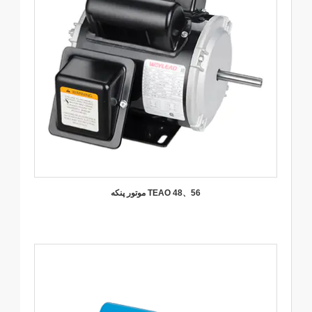
موتور پنکه TEAO 48、56